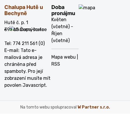
Chalupa Hutě u
Doba
Bechyně
pronájmu
Květen
Hutě č. p. 1
(včetně) -
391 65 Černýšovice
Říjen
(včetně)
Tel: 774 211 561 (0)
E-mail:
Tato e-
Mapa webu
|
mailová adresa je
RSS
chráněna před
spamboty. Pro její
zobrazení musíte mít
povolen Javascript.
Na tomto webu spolupracoval
W Partner s.r.o.