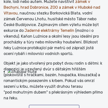
kole, lodi nebo autem. Mužete navštívit
zámek v
Bechyni
,
hrad Dobronice
,
ZOO a zámek v Hluboké nad
Vltavou
, naučnou stezku Borkovická Blata, vodní
zámek Červenou Lhotu, husitské město Tábor nebo
České Budějovice. Zajímavým cílem výletu může být
exkurce do
Jaderné elektrárny Temelín
(možno i o
víkendu). Kaňon Lužnice a okolní lesy jsou ideální pro
procházky a tůry nebo milovníky houbaření. Blízkost
řeky Lužnice protékající pár metrů od zápraží jistě
ocení rybáři i milovníci vodních sportů.
Objekt je jako stvořený pro pobyt dvou rodin s dětmi: k
dispozici je uzavřený dvůr s dětským hřištěm
(pískoviště s hračkami, bazén, houpačka, klouzačka) a
romantickým posezením s krbem. Pokud vás omrzí
sezení u krbu, můžete využít druhou terasu
"pod mohutným dubem" s překrásným výhledem přímo
na řeku.