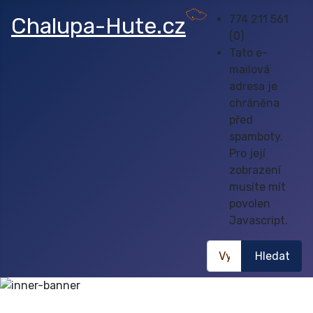
Chalupa-Hute.cz
774 211 561
(0)
Tato e-
mailová
adresa je
chráněna
před
spamboty.
Pro její
zobrazení
musíte mít
povolen
Javascript.
Hledat
Hledat