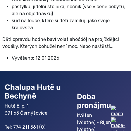
postýlku, jídelní stolička, nočník (vše v ceně pobytu,
ale na objednávku)
sud na louce, které si děti zamilují jako svoje
království
Děti opravdu hodně baví volat ahóóóój na projíždějící
vodáky. Kterých bohužel není moc. Nebo naštěstí....
Vyvěšeno:
12.01.2026
Chalupa Hutě u
Bechyně
Doba
pronájmu
Hutě č. p. 1
391 65 Černýšovice
Květen
(včetně) - Říjen
Tel: 774 211 561 (0)
(včetně)