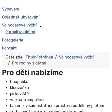
Vybavení
Objednat ubytování
Volnočasové vyžití
Více o: Volnočasové vyžití
Pro rodiny s dětmi
Fotogalerie
Kontakt
Jste zde:
Titulní stránka
Volnočasové vyžití
Pro rodiny s dětmi
Pro děti nabízíme
houpačku
klouzačku
pískoviště
velkou trampolínu
bazén - v samostatném prostoru oddělený plotem
fotbalové branky zabudované do země